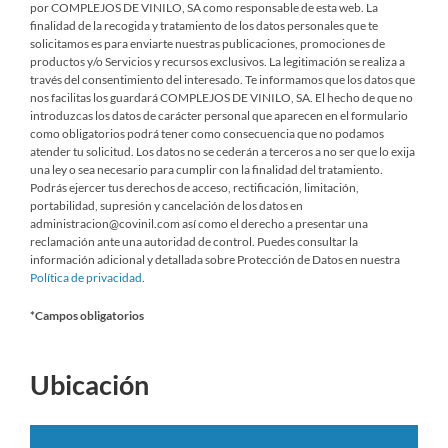
por COMPLEJOS DE VINILO, SA como responsable de esta web. La
finalidad de la recogida y tratamiento de los datos personales que te
solicitamos es para enviarte nuestras publicaciones, promociones de
productos y/o Servicios y recursos exclusivos. La legitimación se realiza a
través del consentimiento del interesado. Te informamos que los datos que
nos facilitas los guardará COMPLEJOS DE VINILO, SA. El hecho de que no
introduzcas los datos de carácter personal que aparecen en el formulario
como obligatorios podrá tener como consecuencia que no podamos
atender tu solicitud. Los datos no se cederán a terceros a no ser que lo exija
una ley o sea necesario para cumplir con la finalidad del tratamiento.
Podrás ejercer tus derechos de acceso, rectificación, limitación,
portabilidad, supresión y cancelación de los datos en
administracion@covinil.com así como el derecho a presentar una
reclamación ante una autoridad de control. Puedes consultar la
información adicional y detallada sobre Protección de Datos en nuestra
Política de privacidad
.
*Campos obligatorios
Please leave this field empty.
Ubicación