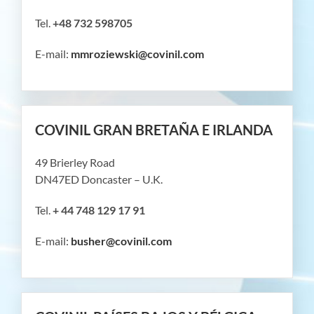
Tel.
+48 732 598705
E-mail:
mmroziewski@covinil.com
COVINIL GRAN BRETAÑA E IRLANDA
49 Brierley Road
DN47ED Doncaster – U.K.
Tel.
+ 44 748 129 17 91
E-mail:
busher@covinil.com