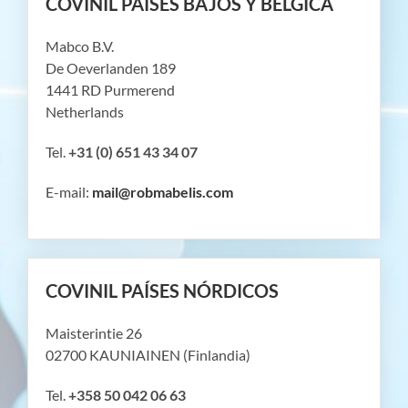
COVINIL PAÍSES BAJOS Y BÉLGICA
Mabco B.V.
De Oeverlanden 189
1441 RD Purmerend
Netherlands
Tel.
+31 (0) 651 43 34 07
E-mail:
mail@robmabelis.com
COVINIL PAÍSES NÓRDICOS
Maisterintie 26
02700 KAUNIAINEN (Finlandia)
Tel.
+358 50 042 06 63