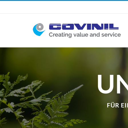
Skip
to
content
UN
FÜR E