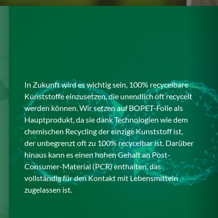
In Zukunft wird es wichtig sein, 100% recycelbare
Kunststoffe einzusetzen, die unendlich oft recycelt
werden können. Wir setzen auf BOPET-Folie als
Hauptprodukt, da sie dank Technologien wie dem
chemischen Recycling der einzige Kunststoff ist,
der unbegrenzt oft zu 100% recycelbar ist. Darüber
hinaus kann es einen hohen Gehalt an Post-
Consumer-Material (PCR) enthalten, das
vollständig für den Kontakt mit Lebensmitteln
zugelassen ist.